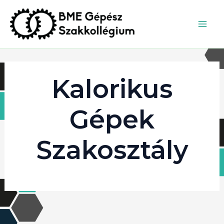
Skip
to
Main
content
Men
Kalorikus
Gépek
Szakosztály