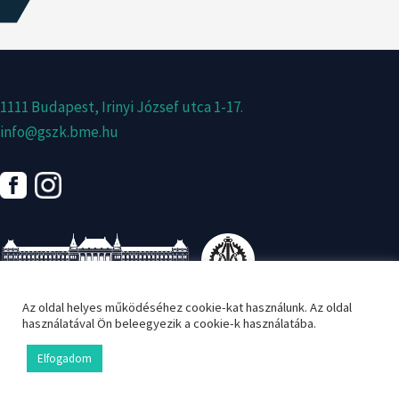
1111 Budapest, Irinyi József utca 1-17.
info@gszk.bme.hu
Az oldal helyes működéséhez cookie-kat használunk. Az oldal
használatával Ön beleegyezik a cookie-k használatába.
Copyright © 2026 BME Gépész Szakkollégium
Elfogadom
Üzemelteti a
BME KTK Számtech Szakosztály