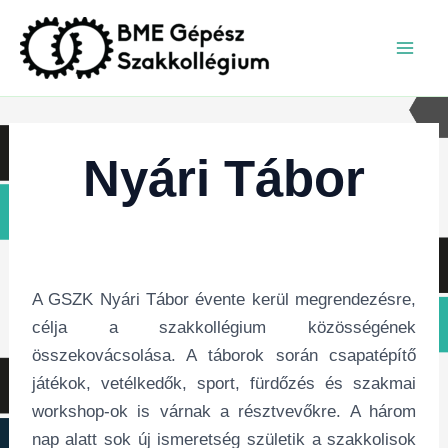
Skip
to
Mai
content
Men
Nyári Tábor
A GSZK Nyári Tábor évente kerül megrendezésre,
célja a szakkollégium közösségének
összekovácsolása. A táborok során csapatépítő
játékok, vetélkedők, sport, fürdőzés és szakmai
workshop-ok is várnak a résztvevőkre. A három
nap alatt sok új ismeretség születik a szakkolisok