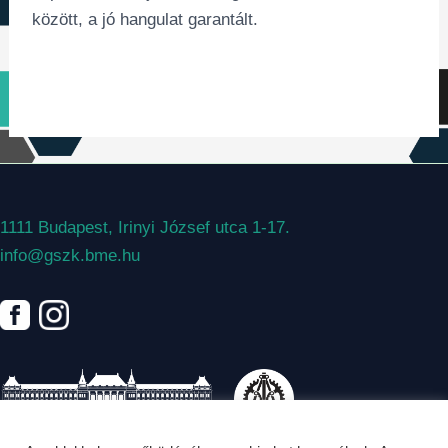
között, a jó hangulat garantált.
1111 Budapest, Irinyi József utca 1-17.
info@gszk.bme.hu