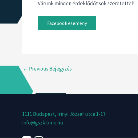
Várunk minden érdeklődőt sok szeretettel!
Facebook esemény
←
Previous Bejegyzés
1111 Budapest, Irinyi József utca 1-17.
info@gszk.bme.hu