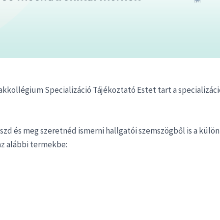
kkollégium Specializáció Tájékoztató Estet tart a specializáci
szd és meg szeretnéd ismerni hallgatói szemszögből is a külö
 az alábbi termekbe: