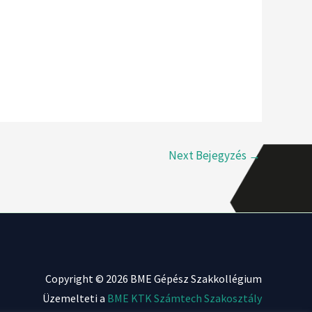
Next Bejegyzés
→
Copyright © 2026 BME Gépész Szakkollégium
Üzemelteti a
BME KTK Számtech Szakosztály