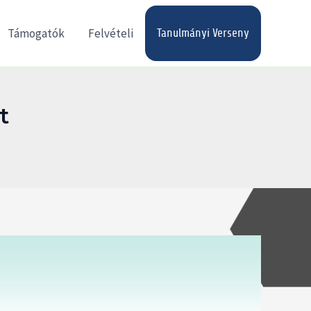
Támogatók
Felvételi
Tanulmányi Verseny
t